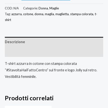
COD:
N/A
Categorie:
Donna
,
Maglie
Tag:
azzurra
,
cotone
,
donna
,
maglia
,
maglietta
,
stampa colorata
,
t-
shirt
Descrizione
Informazioni aggiuntive
T-shirt azzurra in cotone con stampa colorata
“#StavoltaHaiFattoCentro” sul fronte e logo Jolly sul retro.
Vestibilità femminile.
Prodotti correlati