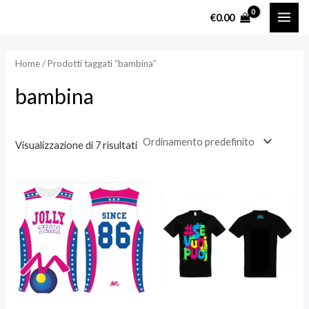
Vai
MAI
P
P
€
0.00
al
r
r
ME
contenuto
e
e
Home
/ Prodotti taggati “bambina”
z
z
bambina
z
z
o
o
Visualizzazione di 7 risultati
i
a
n
x