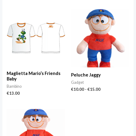
Fascia
di
prezzo:
da
€10.00
a
€15.00
Maglietta Mario’s Friends
Peluche Jaggy
Baby
Gadget
Bambino
€
10.00
-
€
15.00
€
13.00